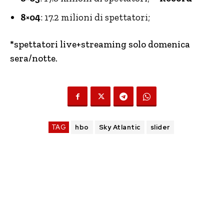
8×04
: 17.2 milioni di spettatori;
*spettatori live+streaming solo domenica
sera/notte.
TAG
hbo
Sky Atlantic
slider