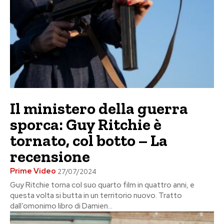
Il ministero della guerra
sporca: Guy Ritchie è
tornato, col botto – La
recensione
Prime Video
27/07/2024
Guy Ritchie torna col suo quarto film in quattro anni, e
questa volta si butta in un territorio nuovo. Tratto
dall’omonimo libro di Damien...