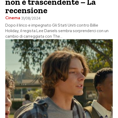
non è trascendente – La
recensione
Cinema
31/08/2024
Dopo il lirico e impegnato Gli Stati Uniti contro Billie
Holiday, il regista Lee Daniels sembra sorprenderci con un
cambio di carreggiata con The...