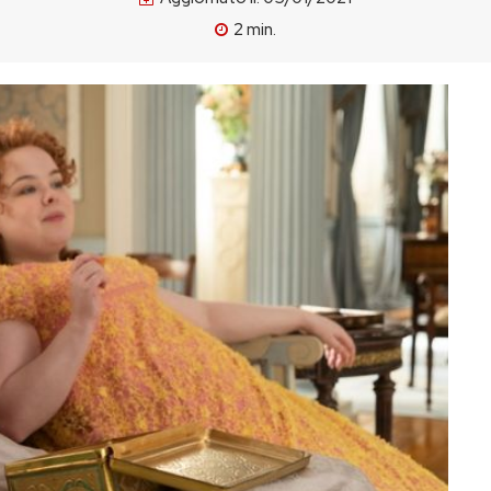
2
min.