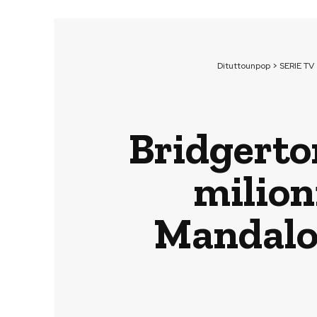
Dituttounpop
>
SERIE TV
Bridgerto
milion
Mandalor