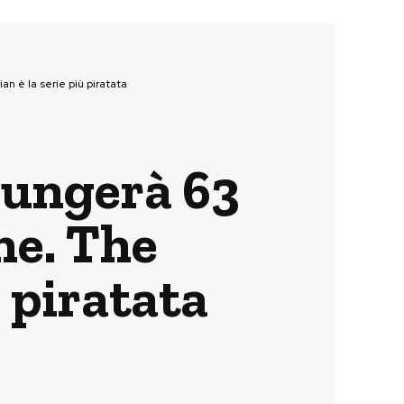
an è la serie più piratata
iungerà 63
ne. The
 piratata