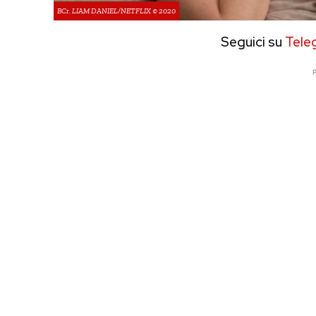
BCr. LIAM DANIEL/NETFLIX © 2020
Seguici su
Tele
P