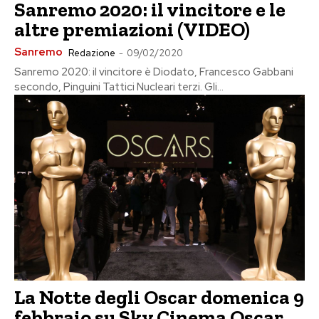
Sanremo 2020: il vincitore e le
altre premiazioni (VIDEO)
Sanremo
Redazione
-
09/02/2020
Sanremo 2020: il vincitore è Diodato, Francesco Gabbani
secondo, Pinguini Tattici Nucleari terzi. Gli...
La Notte degli Oscar domenica 9
febbraio su Sky Cinema Oscar,