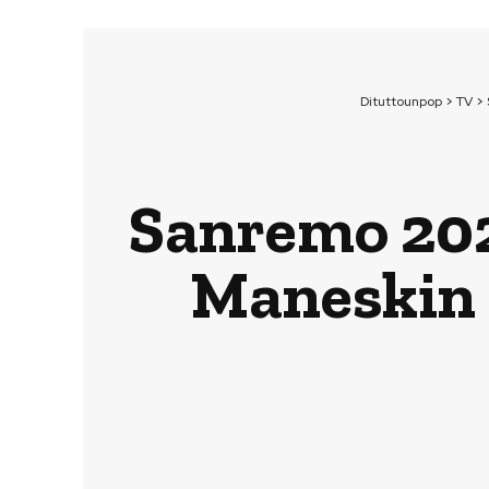
Dituttounpop
>
TV
>
Sanremo 2021 
Maneskin 