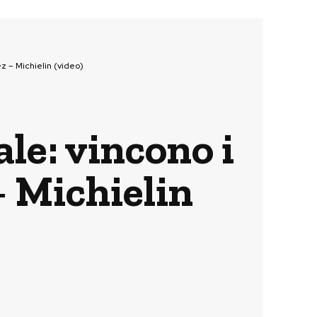
z – Michielin (video)
ale: vincono i
 Michielin