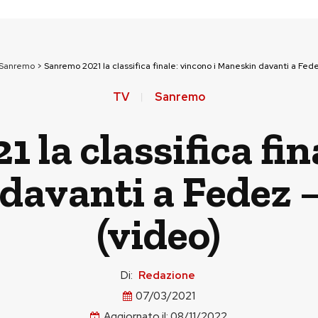
Sanremo
>
Sanremo 2021 la classifica finale: vincono i Maneskin davanti a Fede
TV
Sanremo
la classifica fin
davanti a Fedez –
(video)
Di:
Redazione
07/03/2021
Aggiornato il:
08/11/2022