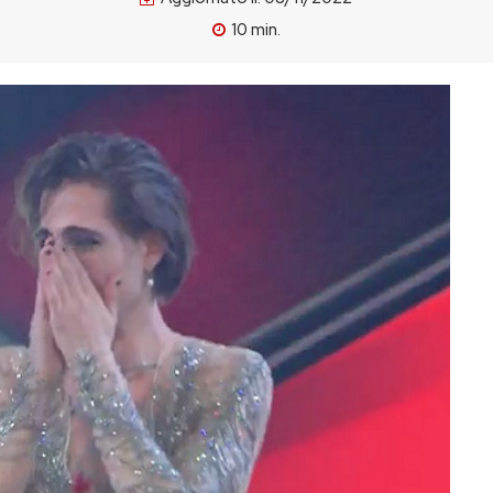
10
min.