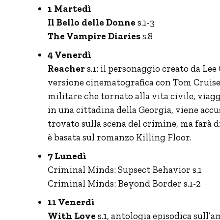
1 Martedì
Il Bello delle Donne
s.1-3
The Vampire Diaries
s.8
4 Venerdì
Reacher
s.1: il personaggio creato da Lee 
versione cinematografica con Tom Cruise. 
militare che tornato alla vita civile, vi
in una cittadina della Georgia, viene accu
trovato sulla scena del crimine, ma farà d
è basata sul romanzo Killing Floor.
7 Lunedì
Criminal Minds: Supsect Behavior s.1
Criminal Minds: Beyond Border s.1-2
11 Venerdì
With Love
s.1, antologia episodica sull’a