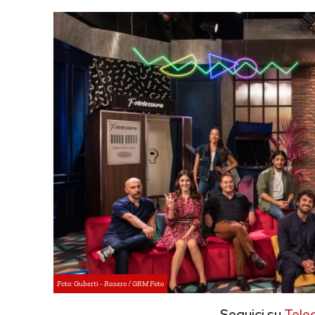
Foto: Guberti - Rasero / GRM Foto
Seguici su
Tele