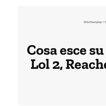
Dituttounpop
>
Cosa esce su
Lol 2, Reac