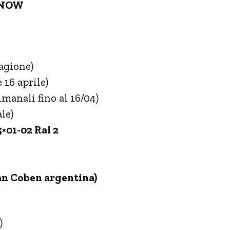
y/NOW
agione)
 16 aprile)
imanali fino al 16/04)
le)
×01-02 Rai 2
an Coben argentina)
)