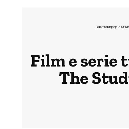
Dituttounpop
>
SERI
Film e serie 
The Stud