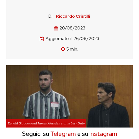
Di:
Riccardo Cristilli
20/08/2023
Aggiornato il:
26/08/2023
5
min.
Ronald Gladden and James Marsden star in Jury Duty
Seguici su
Telegram
e su
Instagram