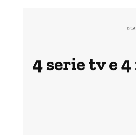
Ditu
4 serie tv e 