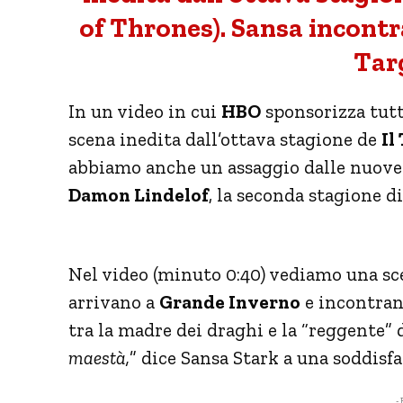
of Thrones). Sansa incontr
Tar
In un video in cui
HBO
sponsorizza tutt
scena inedita dall’ottava stagione de
Il
abbiamo anche un assaggio dalle nuove
Damon Lindelof
, la seconda stagione d
incontra Daenerys
Nel video (minuto 0:40) vediamo una sc
arrivano a
Grande Inverno
e incontra
tra la madre dei draghi e la “reggente” 
maestà,
” dice Sansa Stark a una soddisf
- 