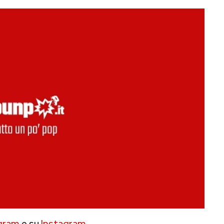
gram
e su
Instagram