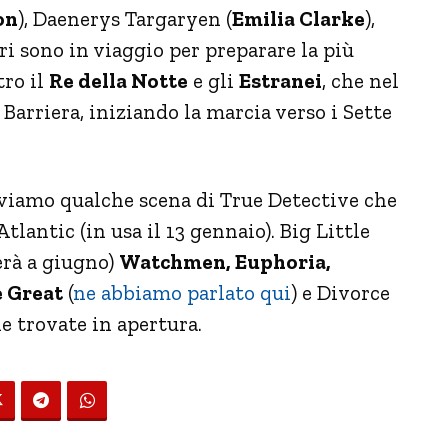
on
), Daenerys Targaryen (
Emilia Clarke
),
ltri sono in viaggio per preparare la più
tro il
Re della Notte
e gli
Estranei
, che nel
a Barriera, iniziando la marcia verso i Sette
roviamo qualche scena di True Detective che
tlantic (in usa il 13 gennaio). Big Little
erà a giugno)
Watchmen, Euphoria,
e Great
(
ne abbiamo parlato qui
) e Divorce
e trovate in apertura.