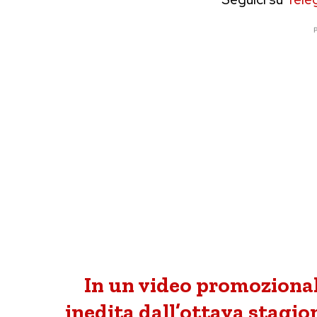
P
In un video promozional
inedita dall’ottava stagio