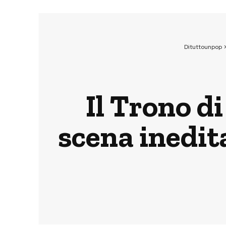
Dituttounpop
Il Trono d
scena inedit