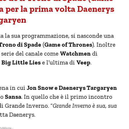
a per la prima volta Daenerys
garyen
a la sua programmazione, si nasconde una
 Trono di Spade
(
Game of Thrones
). Inoltre
 serie del canale come
Watchmen
di
i
Big Little Lies
e l’ultima di
Veep
.
Sansa
ena in cui
Jon Snow e Daenerys Targaryen
no
Sansa
. In quello che è il primo incontro
di Grande Inverno. “
Grande Inverno è sua, sua
atta Daenerys.
Pubblicità -