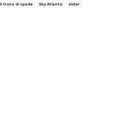
Il trono di spade
Sky Atlantic
slider