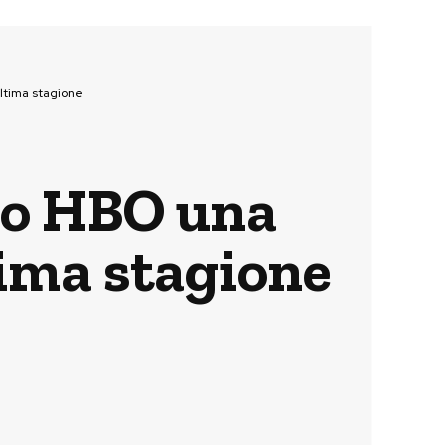
ultima stagione
deo HBO una
tima stagione