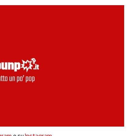
gram
e su
Instagram