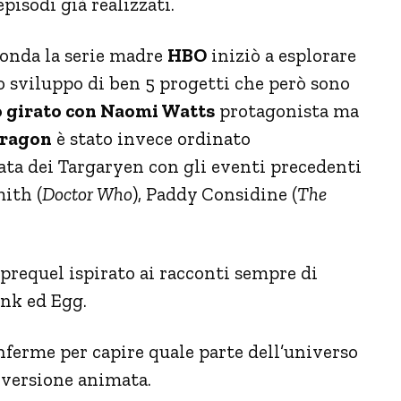
episodi già realizzati.
onda la serie madre
HBO
iniziò a esplorare
lo sviluppo di ben 5 progetti che però sono
to girato con Naomi Watts
protagonista ma
Dragon
è stato invece ordinato
sata dei Targaryen con gli eventi precedenti
mith (
Doctor Who
), Paddy Considine (
The
prequel ispirato ai racconti sempre di
nk ed Egg.
nferme per capire quale parte dell’universo
 versione animata.