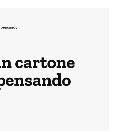
a pensando
un cartone
 pensando