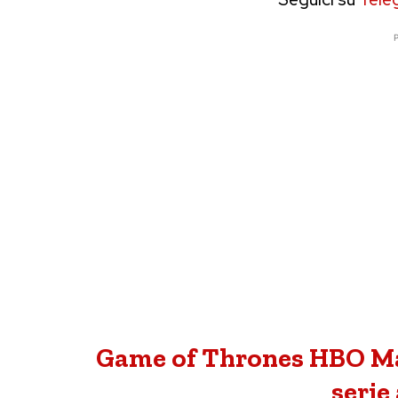
P
Game of Thrones HBO Ma
serie