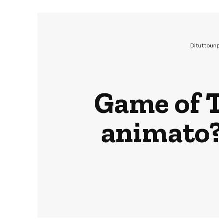
Dituttoun
Game of T
animato?