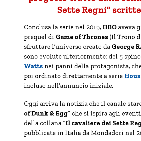
Sette Regni” scritt
Conclusa la serie nel 2019,
HBO
aveva gi
prequel di
Game of Thrones
(Il Trono d
sfruttare l’universo creato da
George R
sono evolute ulteriormente: dei 5 spino
Watts
nei panni della protagonista, che
poi ordinato direttamente a serie
House
incluso nell’annuncio iniziale.
Oggi arriva la notizia che il canale sta
of Dunk & Egg
” che si ispira agli even
della collana “
Il cavaliere dei Sette Re
pubblicate in Italia da Mondadori nel 2