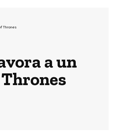
of Thrones
avora a un
f Thrones