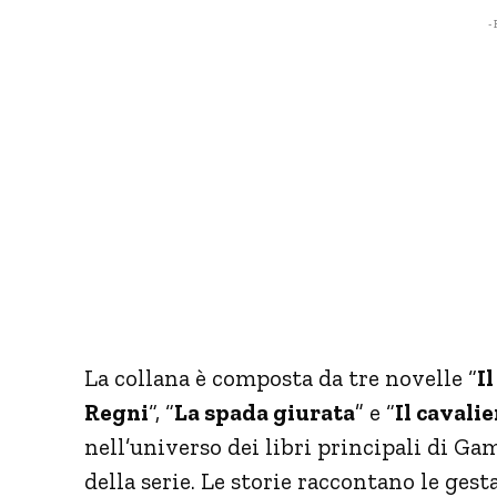
- 
La collana è composta da tre novelle “
I
Regni
“, “
La spada giurata
” e “
Il cavali
nell’universo dei libri principali di Ga
della serie. Le storie raccontano le gest