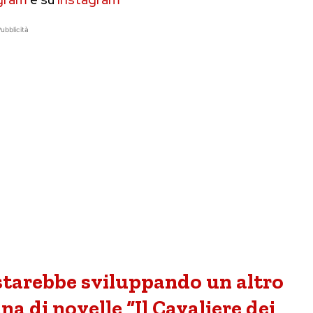
ubblicità
starebbe sviluppando un altro
na di novelle “Il Cavaliere dei