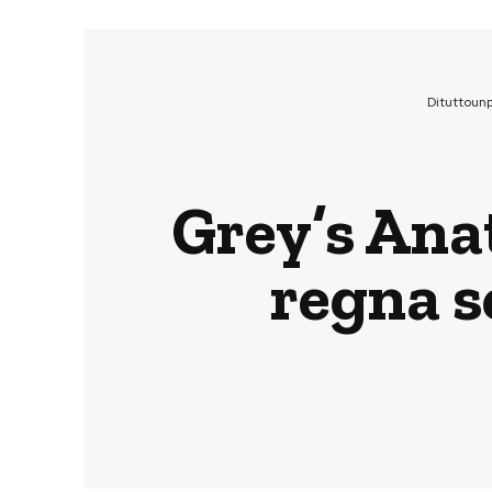
Dituttoun
Grey’s Anat
regna s