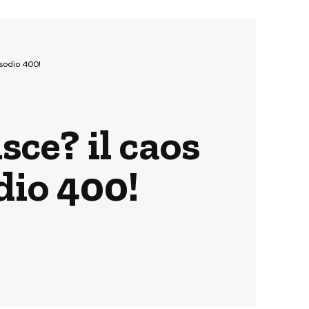
isodio 400!
ce? il caos
dio 400!