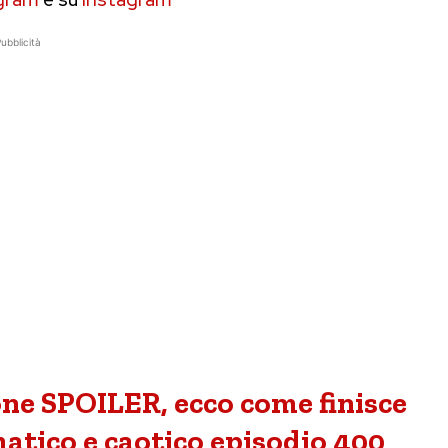
ubblicità
ne SPOILER, ecco come finisce
atico e caotico episodio 400