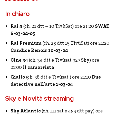
In chiaro
Rai 4
(ch. 21 dtt – 10 TivùSat) ore 21:20
SWAT
6×03-04-05
Rai Premium
(ch. 25 dtt 15 TivùSat) ore 21:20
Candice Renoir 10×03-04
Cine 34
(ch. 34 dtt e Tivùsat 327 Sky) ore
21:00
Il camorrista
Giallo
(ch. 38 dtt e Tivùsat ) ore 21:10
Due
detective nell’arte 1×03-04
Sky e Novità streaming
Sky Atlantic
(ch. 111 sat e 455 dtt pay) ore