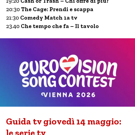
19:20
Cash or Trash – Chi offre di più?
20:30
The Cage: Prendi e scappa
21:30
Comedy Match 1a tv
23.40
Che tempo che fa – Il tavolo
Guida tv giovedì 14 maggio:
le serie tv