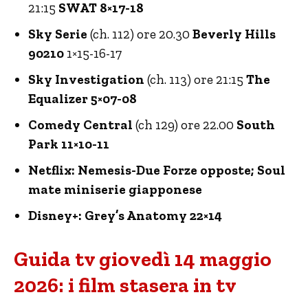
21:15
SWAT 8×17-18
Sky Serie
(ch. 112) ore 20.30
Beverly Hills
90210
1×15-16-17
Sky Investigation
(ch. 113) ore 21:15
The
Equalizer 5×07-08
Comedy Central
(ch 129) ore 22.00
South
Park 11×10-11
Netflix: Nemesis-Due Forze opposte; Soul
mate miniserie giapponese
Disney+: Grey’s Anatomy 22×14
Guida tv giovedì 14 maggio
2026: i film stasera in tv