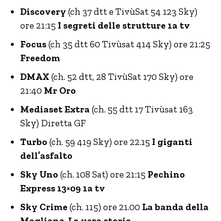
Discovery
(ch 37 dtt e TivùSat 54 123 Sky)
ore 21:15
I segreti delle strutture 1a tv
Focus
(ch 35 dtt 60 Tivùsat 414 Sky) ore 21:25
Freedom
DMAX
(ch. 52 dtt, 28 TivùSat 170 Sky) ore
21:40
Mr Oro
Mediaset Extra
(ch. 55 dtt 17 Tivùsat 163
Sky) Diretta GF
Turbo
(ch. 59 419 Sky) ore 22.15
I giganti
dell’asfalto
Sky Uno
(ch. 108 Sat) ore 21:15
Pechino
Express 13×09 1a tv
Sky Crime
(ch. 115) ore 21.00
La banda della
Magliana-La vera storia