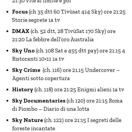
21:30 Vite al limite e poi
Focus
(ch 35 dtt 60 Tivùsat 414 Sky) ore 21:25
Storie segrete 1a tv
DMAX
(ch. 52 dtt, 28 TivùSat 170 Sky) ore
21:20 La febbre dell’oro Australia
Sky Uno
(ch. 108 Sat e 455 dtt pay) ore 21:15 4
Ristoranti 10×11 1a tv
Sky Crime
(ch. 116) ore 21.15 Undercover –
Agenti sotto copertura
History
(ch. 118) ore 21:25 Enigmi alieni 1a tv
Sky Documentaries
(ch 120) ore 21:15 Roma
di Piombo – Diario di una lotta
Sky Nature
(ch. 122) ore 21:15 I segreti delle
foreste incantate