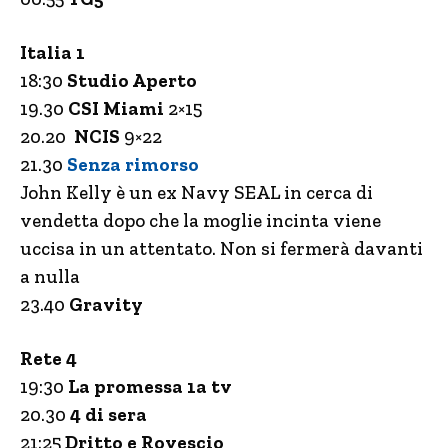
Italia 1
18:30
Studio Aperto
19.30
CSI Miami
2×15
20.20
NCIS
9×22
21.30
Senza rimorso
John Kelly è un ex Navy SEAL in cerca di
vendetta dopo che la moglie incinta viene
uccisa in un attentato. Non si fermerà davanti
a nulla
23.40
Gravity
Rete 4
19:30
La promessa 1a tv
20.30
4 di sera
21:25
Dritto e Rovescio