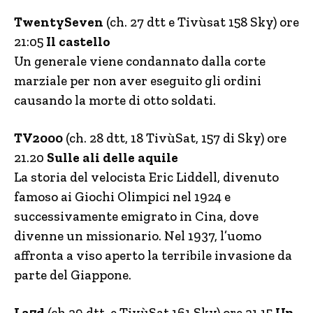
TwentySeven
(ch. 27 dtt e Tivùsat 158 Sky) ore
21:05
Il castello
Un generale viene condannato dalla corte
marziale per non aver eseguito gli ordini
causando la morte di otto soldati.
TV2000
(ch. 28 dtt, 18 TivùSat, 157 di Sky) ore
21.20
Sulle ali delle aquile
La storia del velocista Eric Liddell, divenuto
famoso ai Giochi Olimpici nel 1924 e
successivamente emigrato in Cina, dove
divenne un missionario. Nel 1937, l’uomo
affronta a viso aperto la terribile invasione da
parte del Giappone.
La7d
(ch 29 dtt. e TivùSat 161 Sky) ore 21.15
Un