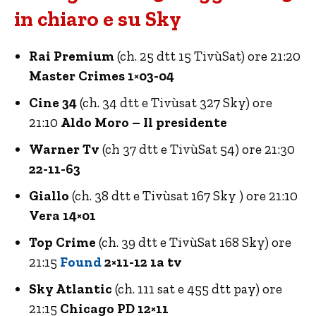
in chiaro e su Sky
Rai Premium
(ch. 25 dtt 15 TivùSat) ore 21:20
Master Crimes 1×03-04
Cine 34
(ch. 34 dtt e Tivùsat 327 Sky) ore
21:10
Aldo Moro – Il presidente
Warner Tv
(ch 37 dtt e TivùSat 54) ore 21:30
22-11-63
Giallo
(ch. 38 dtt e Tivùsat 167 Sky ) ore 21:10
Vera 14×01
Top Crime
(ch. 39 dtt e TivùSat 168 Sky) ore
21:15
Found
2×11-12 1a tv
Sky Atlantic
(ch. 111 sat e 455 dtt pay) ore
21:15
Chicago PD 12×11