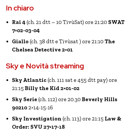
In chiaro
Rai 4
(ch. 21 dtt – 10 TivùSat) ore 21:20
SWAT
7×02-03-04
Giallo
(ch. 38 dtt e Tivùsat ) ore 21:10
The
Chelsea Detective 2×01
Sky e Novità streaming
Sky Atlantic
(ch. 111 sat e 455 dtt pay) ore
21:15
Billy the Kid 2×01-02
Sky Serie
(ch. 112) ore 20.30
Beverly Hills
90210
2×14-15-16
Sky Investigation
(ch. 113) ore 21:15
Law &
Order: SVU 27×17-18