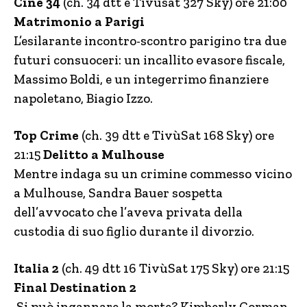
Cine 34
(ch. 34 dtt e Tivùsat 327 Sky) ore 21:00
Matrimonio a Parigi
L’esilarante incontro-scontro parigino tra due
futuri consuoceri: un incallito evasore fiscale,
Massimo Boldi, e un integerrimo finanziere
napoletano, Biagio Izzo.
Top Crime
(ch. 39 dtt e TivùSat 168 Sky) ore
21:15
Delitto a Mulhouse
Mentre indaga su un crimine commesso vicino
a Mulhouse, Sandra Bauer sospetta
dell’avvocato che l’aveva privata della
custodia di suo figlio durante il divorzio.
Italia 2
(ch. 49 dtt 16 TivùSat 175 Sky) ore 21:15
Final Destination 2
Si può ingannare la morte? Kimberly Corman