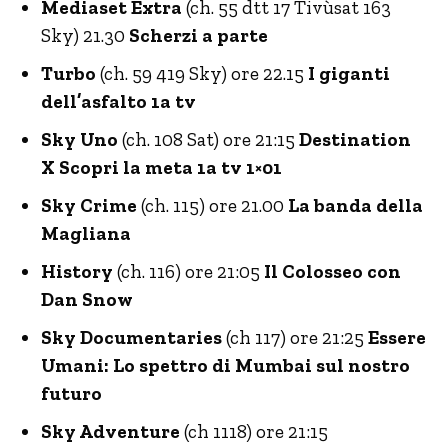
Mediaset Extra
(ch. 55 dtt 17 Tivùsat 163
Sky) 21.30
Scherzi a parte
Turbo
(ch. 59 419 Sky) ore 22.15
I giganti
dell’asfalto 1a tv
Sky Uno
(ch. 108 Sat) ore 21:15
Destination
X Scopri la meta 1a tv 1×01
Sky Crime
(ch. 115) ore 21.00
La banda della
Magliana
History
(ch. 116) ore 21:05
Il Colosseo con
Dan Snow
Sky Documentaries
(ch 117) ore 21:25
Essere
Umani: Lo spettro di Mumbai sul nostro
futuro
Sky Adventure
(ch 1118) ore 21:15