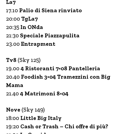
La7
17.10
Palio di Siena rinviato
20:00
TgLa7
20:35
In ONda
21:30
Speciale Piazzapulita
23.00
Entrapment
Tv8
(Sky 125)
19.00
4 Ristoranti 7×08 Pantelleria
20.40
Foodish 3×04 Tramezzini con Big
Mama
21.40
4 Matrimoni 8×04
Nove
(Sky 149)
18:00
Little Big Italy
19:20
Cash or Trash – Chi offre di più?