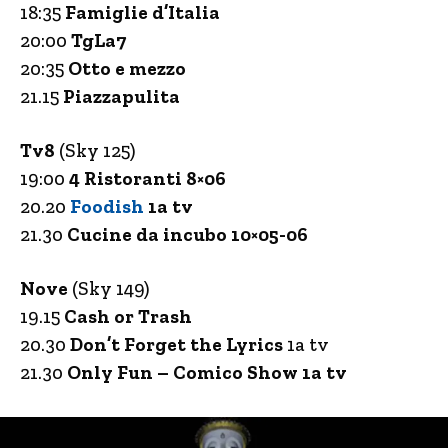
18:35
Famiglie d’Italia
20:00
TgLa7
20:35
Otto e mezzo
21.15
Piazzapulita
Tv8
(Sky 125)
19:00
4 Ristoranti 8×06
20.20
Foodish
1a tv
21.30
Cucine da incubo 10×05-06
Nove
(Sky 149)
19.15
Cash or Trash
20.30
Don’t Forget the Lyrics
1a tv
21.30
Only Fun – Comico Show 1a tv