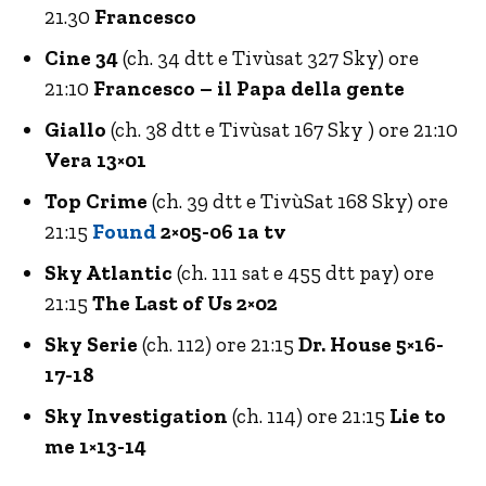
21.30
Francesco
Cine 34
(ch. 34 dtt e Tivùsat 327 Sky) ore
21:10
Francesco – il Papa della gente
Giallo
(ch. 38 dtt e Tivùsat 167 Sky ) ore 21:10
Vera 13×01
Top Crime
(ch. 39 dtt e TivùSat 168 Sky) ore
21:15
Found
2×05-06 1a tv
Sky Atlantic
(ch. 111 sat e 455 dtt pay) ore
21:15
The Last of Us 2×02
Sky Serie
(ch. 112) ore 21:15
Dr. House 5×16-
17-18
Sky Investigation
(ch. 114) ore 21:15
Lie to
me 1×13-14