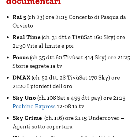
documentari
Rai 5
(ch 23) ore 21:15 Concerto di Pasqua da
Orvieto
Real Time
(ch. 31 dtt e TivùSat 160 Sky) ore
21:30 Vite al limite e poi
Focus
(ch 35 dtt 60 Tivùsat 414 Sky) ore 21:25
Storie segrete 1a tv
DMAX
(ch. 52 dtt, 28 TivùSat 170 Sky) ore
21:20 I pionieri dell’oro
Sky Uno
(ch. 108 Sat e 455 dtt pay) ore 21:15
Pechino Express
12×08 1a tv
Sky Crime
(ch. 116) ore 21.15 Undercover –
Agenti sotto copertura