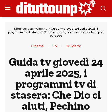
Dituttounpop
>
Cinema
>
Guida tv giovedì 24 aprile 2025, i
programmi tv di stasera: Che Dio ci aiuti, Pechino Express, le coppe
europee
Cinema
TV
Guida tv
Guida tv giovedì 24
aprile 2025, i
programmi tv di
stasera: Che Dio ci
aiuti, Pechino