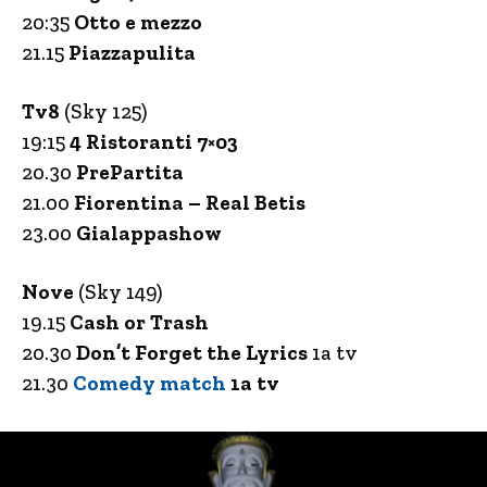
20:35
Otto e mezzo
21.15
Piazzapulita
Tv8
(Sky 125)
19:15
4 Ristoranti 7×03
20.30
PrePartita
21.00
Fiorentina – Real Betis
23.00
Gialappashow
Nove
(Sky 149)
19.15
Cash or Trash
20.30
Don’t Forget the Lyrics
1a tv
21.30
Comedy match
1a tv