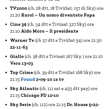
TV2000
(ch. 28 dtt, 18 TivùSat, 157 di Sky) ore
21.20
Karol – Un uomo diventato Papa
Cine 34
(ch. 34 dtt e Tivùsat 327 Sky) ore
21:10
Aldo Moro – Il presidente
Warner Tv
(ch 37 dtt e TivùSat 54) ore 21:30
22-11-63
Giallo
(ch. 38 dtt e Tivùsat 167 Sky ) ore 21:10
Vera 13×03
Top Crime
(ch. 39 dtt e TivùSat 168 Sky) ore
21:15
Found
2×09-10 1a tv
Sky Atlantic
(ch. 111 sat e 455 dtt pay) ore
21:15
Chicago PD 12×10
Sky Serie
(ch. 112) ore 21:15
Dr. House 5×22-