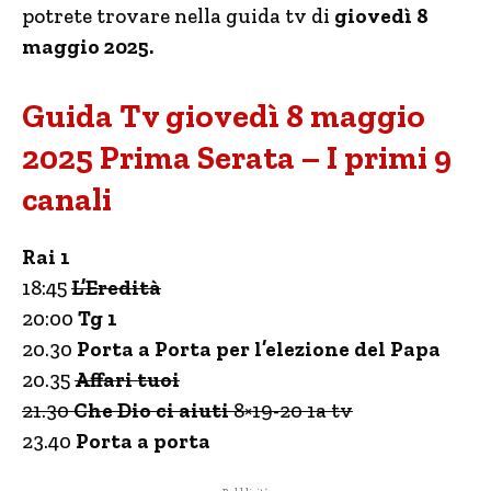
potrete trovare nella guida tv di
giovedì 8
maggio 2025.
Guida Tv giovedì 8 maggio
2025 Prima Serata – I primi 9
canali
Rai 1
18:45
L’Eredità
20:00
Tg 1
20.30
Porta a Porta per l’elezione del Papa
20.35
Affari tuoi
21.30
Che Dio ci aiuti
8×19-20 1a tv
23.40
Porta a porta