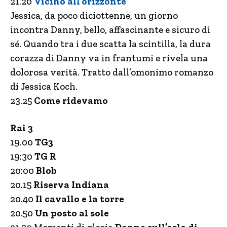
21.20
Vicino all’orizzonte
Jessica, da poco diciottenne, un giorno
incontra Danny, bello, affascinante e sicuro di
sé. Quando tra i due scatta la scintilla, la dura
corazza di Danny va in frantumi e rivela una
dolorosa verità. Tratto dall’omonimo romanzo
di Jessica Koch.
23.25
Come ridevamo
Rai 3
19.00
TG3
19:30
TG R
20:00
Blob
20.15
Riserva Indiana
20.40
Il cavallo e la torre
20.50
Un posto al sole