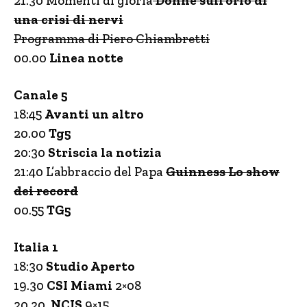
21.30 Momenti di gloria
Donne sull’orlo di
una crisi di nervi
Programma di Piero Chiambretti
00.00
Linea notte
Canale 5
18:45
Avanti un altro
20.00
Tg5
20:30
Striscia la notizia
21:40 L’abbraccio del Papa
Guinness Lo show
dei record
00.55
TG5
Italia 1
18:30
Studio Aperto
19.30
CSI Miami
2×08
20.20
NCIS
9×15