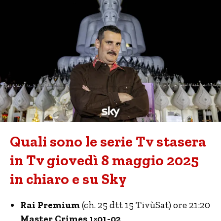
Quali sono le serie Tv stasera
in Tv giovedì 8 maggio 2025
in chiaro e su Sky
Rai Premium
(ch. 25 dtt 15 TivùSat) ore 21:20
Master Crimes 1×01-02