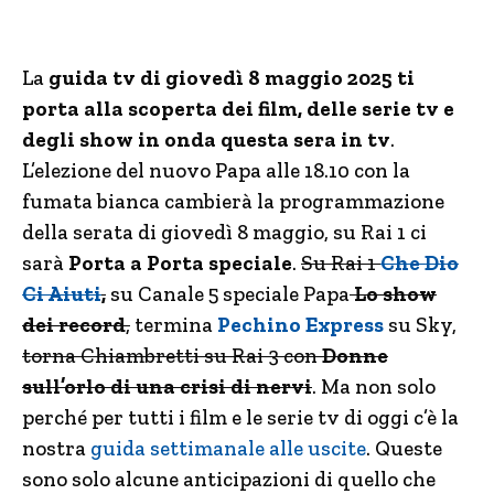
La
guida tv di giovedì 8 maggio 2025
ti
porta alla scoperta dei
film, delle serie tv e
degli show in onda questa sera in tv
.
L’elezione del nuovo Papa alle 18.10 con la
fumata bianca cambierà la programmazione
della serata di giovedì 8 maggio, su Rai 1 ci
sarà
Porta a Porta speciale
.
Su Rai 1
Che Dio
Ci Aiuti
,
su Canale 5 speciale Papa
Lo show
dei record
,
termina
Pechino Express
su Sky,
torna Chiambretti su Rai 3 con
Donne
sull’orlo di una crisi di nervi
. Ma non solo
perché per tutti i film e le serie tv di oggi c’è la
nostra
guida settimanale alle uscite
. Queste
sono solo alcune anticipazioni di quello che