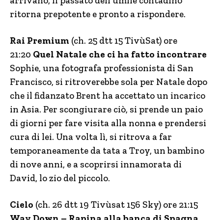
arrivano, il passato dell’umile contadino
ritorna prepotente e pronto a rispondere.
Rai Premium
(ch. 25 dtt 15 TivùSat) ore
21:20
Quel Natale che ci ha fatto incontrare
Sophie, una fotografa professionista di San
Francisco, si ritroverebbe sola per Natale dopo
che il fidanzato Brent ha accettato un incarico
in Asia. Per scongiurare ciò, si prende un paio
di giorni per fare visita alla nonna e prendersi
cura di lei. Una volta lì, si ritrova a far
temporaneamente da tata a Troy, un bambino
di nove anni, e a scoprirsi innamorata di
David, lo zio del piccolo.
Cielo
(ch. 26 dtt 19 Tivùsat 156 Sky) ore 21:15
Way Down – Rapina alla banca di Spagna