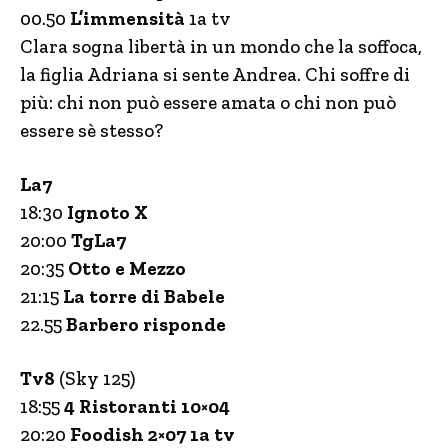
00.50
L’immensità
1a tv
Clara sogna libertà in un mondo che la soffoca,
la figlia Adriana si sente Andrea. Chi soffre di
più: chi non può essere amata o chi non può
essere sè stesso?
La7
18:30
Ignoto X
20:00
TgLa7
20:35
Otto e Mezzo
21:15
La torre di Babele
22.55
Barbero risponde
Tv8
(Sky 125)
18:55
4 Ristoranti 10×04
20:20
Foodish 2×07 1a tv