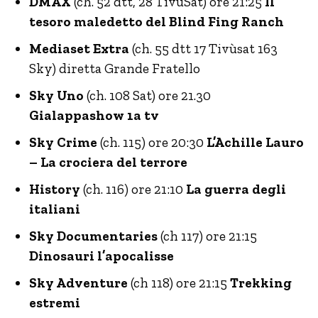
DMAX
(ch. 52 dtt, 28 TivùSat) ore 21:25
Il
tesoro maledetto del Blind Fing Ranch
Mediaset Extra
(ch. 55 dtt 17 Tivùsat 163
Sky) diretta Grande Fratello
Sky Uno
(ch. 108 Sat) ore 21.30
Gialappashow 1a tv
Sky Crime
(ch. 115) ore 20:30
L’Achille Lauro
– La crociera del terrore
History
(ch. 116) ore 21:10
La guerra degli
italiani
Sky Documentaries
(ch 117) ore 21:15
Dinosauri l’apocalisse
Sky Adventure
(ch 118) ore 21:15
Trekking
estremi