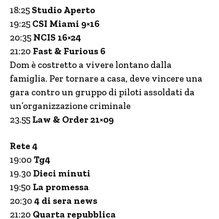
18:25
Studio Aperto
19:25
CSI Miami 9×16
20:35
NCIS 16×24
21:20
Fast & Furious 6
Dom è costretto a vivere lontano dalla
famiglia. Per tornare a casa, deve vincere una
gara contro un gruppo di piloti assoldati da
un’organizzazione criminale
23.55
Law & Order 21×09
Rete 4
19:00
Tg4
19.30
Dieci minuti
19:50
La promessa
20:30
4 di sera news
21:20
Quarta repubblica