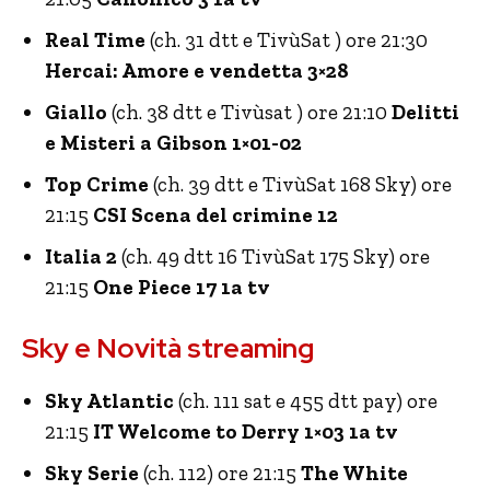
Real Time
(ch. 31 dtt e TivùSat ) ore 21:30
Hercai: Amore e vendetta 3×28
Giallo
(ch. 38 dtt e Tivùsat ) ore 21:10
Delitti
e Misteri a Gibson 1×01-02
Top Crime
(ch. 39 dtt e TivùSat 168 Sky) ore
21:15
CSI Scena del crimine 12
Italia 2
(ch. 49 dtt 16 TivùSat 175 Sky) ore
21:15
One Piece 17 1a tv
Sky e Novità streaming
Sky Atlantic
(ch. 111 sat e 455 dtt pay) ore
21:15
IT Welcome to Derry 1×03 1a tv
Sky Serie
(ch. 112) ore 21:15
The White