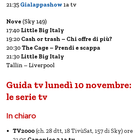
21:35
Gialappashow
1a tv
Nove
(Sky 149)
17:40
Little Big Italy
19:20
Cash or trash – Chi offre di più?
20:30
The Cage – Prendi e scappa
21:30
Little Big Italy
Tallin – Liverpool
Guida tv lunedì 10 novembre:
le serie tv
In chiaro
TV2000
(ch. 28 dtt, 18 TivùSat, 157 di Sky) ore
21:05
Canonico 3 1a tv