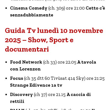
Cinema Comedy
(ch. 309) ore 21:00
Cetto c’è
senzadubbiamente
Guida Tv lunedì 10 novembre
2025 – Show, Sport e
documentari
Food Network
(ch 33) ore 22.05
A tavola
con Lorenzon
Focus
(ch 35 dtt 60 Tivùsat 414 Sky) ore 21:25
Strange Edivence 1a tv
Discovery
(ch 37) ore 21.15
A caccia di
rettili