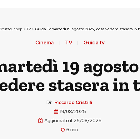
Dituttounpop
>
TV
>
Guida Tv martedì 19 agosto 2025, cosa vedere stasera in t
Cinema
TV
Guida tv
artedì 19 agosto
edere stasera in 
Di:
Riccardo Cristilli
19/08/2025
Aggiornato il:
25/08/2025
6
min.