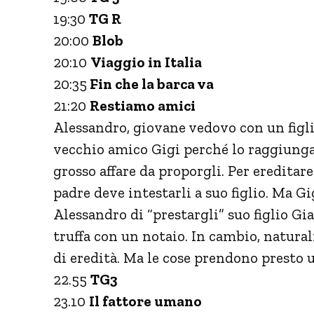
19:30
TG R
20:00
Blob
20:10
Viaggio in Italia
20:35
Fin che la barca va
21:20
Restiamo amici
Alessandro, giovane vedovo con un figli
vecchio amico Gigi perché lo raggiunga
grosso affare da proporgli. Per ereditare
padre deve intestarli a suo figlio. Ma Gi
Alessandro di “prestargli” suo figlio G
truffa con un notaio. In cambio, natur
di eredità. Ma le cose prendono presto 
22.55
TG3
23.10
Il fattore umano