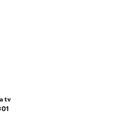
a tv
×01