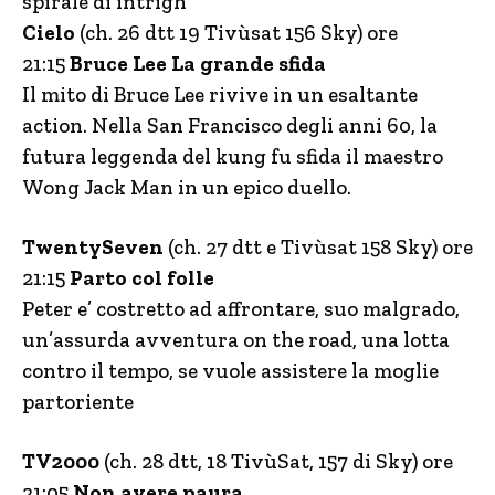
spirale di intrigh
Cielo
(ch. 26 dtt 19 Tivùsat 156 Sky) ore
21:15
Bruce Lee La grande sfida
Il mito di Bruce Lee rivive in un esaltante
action. Nella San Francisco degli anni 60, la
futura leggenda del kung fu sfida il maestro
Wong Jack Man in un epico duello.
TwentySeven
(ch. 27 dtt e Tivùsat 158 Sky) ore
21:15
Parto col folle
Peter e’ costretto ad affrontare, suo malgrado,
un’assurda avventura on the road, una lotta
contro il tempo, se vuole assistere la moglie
partoriente
TV2000
(ch. 28 dtt, 18 TivùSat, 157 di Sky) ore
21:05
Non avere paura