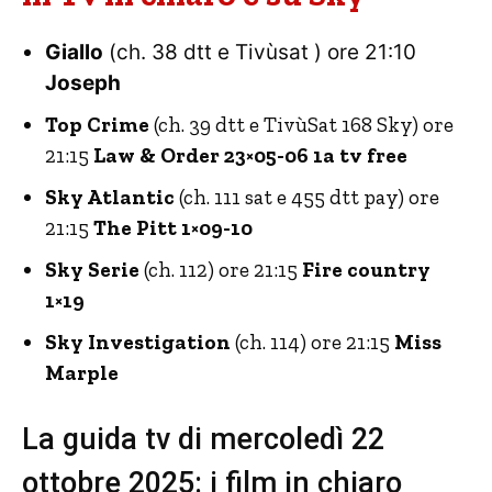
Giallo
(ch. 38 dtt e Tivùsat ) ore 21:10
Joseph
Top Crime
(ch. 39 dtt e TivùSat 168 Sky) ore
21:15
Law & Order 23×05-06 1a tv free
Sky Atlantic
(ch. 111 sat e 455 dtt pay) ore
21:15
The Pitt 1×09-10
Sky Serie
(ch. 112) ore 21:15
Fire country
1×19
Sky Investigation
(ch. 114) ore 21:15
Miss
Marple
La guida tv di mercoledì 22
ottobre 2025: i film in chiaro