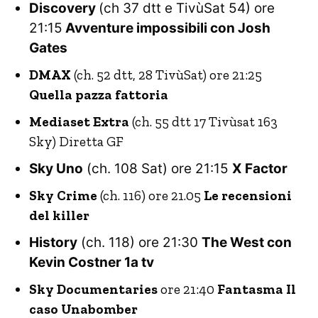
Discovery
(ch 37 dtt e TivùSat 54) ore
21:15
Avventure impossibili con Josh
Gates
DMAX
(ch. 52 dtt, 28 TivùSat) ore 21:25
Quella pazza fattoria
Mediaset Extra
(ch. 55 dtt 17 Tivùsat 163
Sky) Diretta GF
Sky Uno
(ch. 108 Sat) ore 21:15
X Factor
Sky Crime
(ch. 116) ore 21.05
Le recensioni
del killer
History
(ch. 118) ore 21:30
The West con
Kevin Costner 1a tv
Sky Documentaries
ore 21:40
Fantasma Il
caso Unabomber