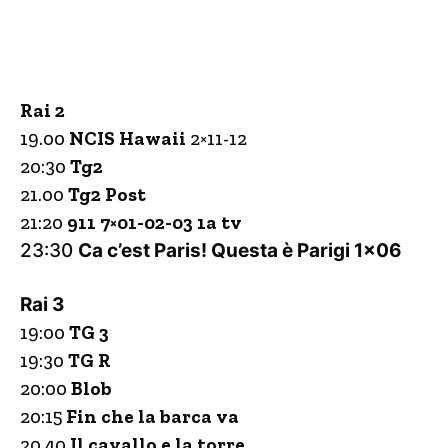
Rai 2
19.00
NCIS Hawaii
2×11-12
20:30
Tg2
21.00
Tg2 Post
21:20
911 7×01-02-03
1a tv
23:30
Ca c’est Paris! Questa è Parigi 1×06
Rai 3
19:00
TG 3
19:30
TG R
20:00
Blob
20:15
Fin che la barca va
20.40
Il cavallo e la torre