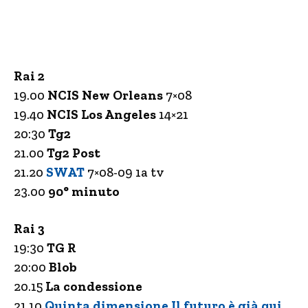
Rai 2
19.00
NCIS New Orleans
7×08
19.40
NCIS Los Angeles
14×21
20:30
Tg2
21.00
Tg2 Post
21.20
SWAT
7×08-09 1a tv
23.00
90° minuto
Rai 3
19:30
TG R
20:00
Blob
20.15
La condessione
21.10
Quinta dimensione Il futuro è già qui