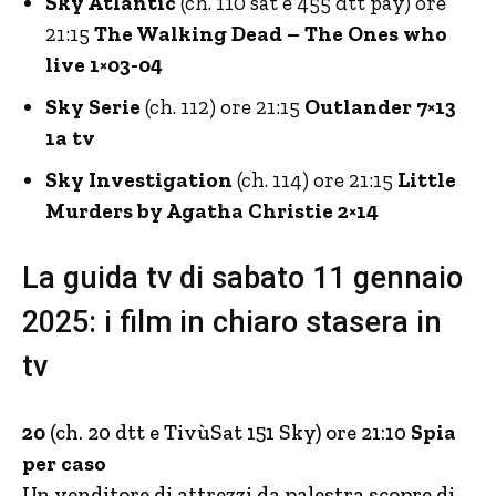
Sky Atlantic
(ch. 110 sat e 455 dtt pay) ore
21:15
The Walking Dead – The Ones who
live 1×03-04
Sky Serie
(ch. 112) ore 21:15
Outlander 7×13
1a tv
Sky Investigation
(ch. 114) ore 21:15
Little
Murders by Agatha Christie 2×14
La guida tv di sabato 11 gennaio
2025: i film in chiaro stasera in
tv
20
(ch. 20 dtt e TivùSat 151 Sky) ore 21:10
Spia
per caso
Un venditore di attrezzi da palestra scopre di