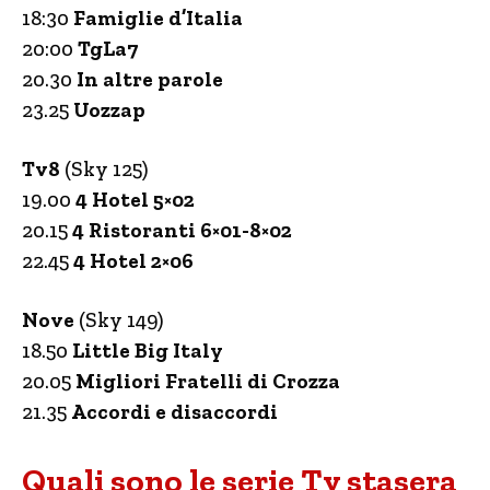
18:30
Famiglie d’Italia
20:00
TgLa7
20.30
In altre parole
23.25
Uozzap
Tv8
(Sky 125)
19.00
4 Hotel 5×02
20.15
4 Ristoranti 6×01-8×02
22.45
4 Hotel 2×06
Nove
(Sky 149)
18.50
Little Big Italy
20.05
Migliori Fratelli di Crozza
21.35
Accordi e disaccordi
Quali sono le serie Tv stasera