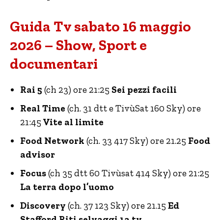
Guida Tv sabato 16 maggio
2026 – Show, Sport e
documentari
Rai 5
(ch 23) ore 21:25
Sei pezzi facili
Real Time
(ch. 31 dtt e TivùSat 160 Sky) ore
21:45
Vite al limite
Food Network
(ch. 33 417 Sky) ore 21.25
Food
advisor
Focus
(ch 35 dtt 60 Tivùsat 414 Sky) ore 21:25
La terra dopo l’uomo
Discovery
(ch. 37 123 Sky) ore 21.15
Ed
Stafford Riti selvaggi 1a tv