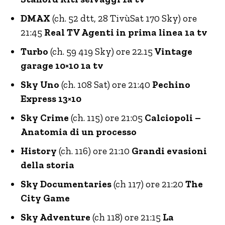
DMAX
(ch. 52 dtt, 28 TivùSat 170 Sky) ore
21:45
Real TV Agenti in prima linea 1a tv
Turbo
(ch. 59 419 Sky) ore 22.15
Vintage
garage 10×10 1a tv
Sky Uno
(ch. 108 Sat) ore 21:40
Pechino
Express 13×10
Sky Crime
(ch. 115) ore 21:05
Calciopoli –
Anatomia di un processo
History
(ch. 116) ore 21:10
Grandi evasioni
della storia
Sky Documentaries
(ch 117) ore 21:20
The
City Game
Sky Adventure
(ch 118) ore 21:15
La