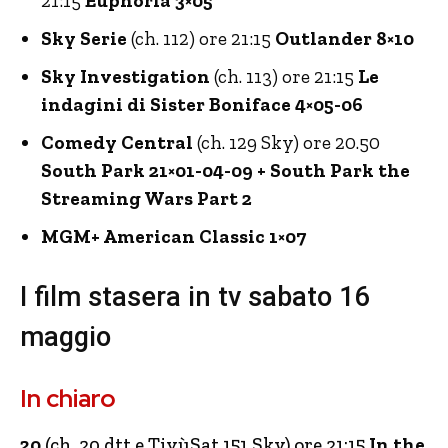
21:15
Euphoria 3×05
Sky Serie
(ch. 112) ore 21:15
Outlander 8×10
Sky Investigation
(ch. 113) ore 21:15
Le
indagini di Sister Boniface 4×05-06
Comedy Central
(ch. 129 Sky) ore 20.50
South Park 21×01-04-09 + South Park the
Streaming Wars Part 2
MGM+ American Classic 1×07
I film stasera in tv sabato 16
maggio
In chiaro
20
(ch. 20 dtt e TivùSat 151 Sky) ore 21:15
In the