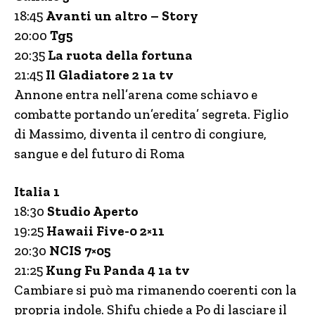
18:45
Avanti un altro – Story
20:00
Tg5
20:35
La ruota della fortuna
21:45
Il Gladiatore 2 1a tv
Annone entra nell’arena come schiavo e
combatte portando un’eredita’ segreta. Figlio
di Massimo, diventa il centro di congiure,
sangue e del futuro di Roma
Italia 1
18:30
Studio Aperto
19:25
Hawaii Five-0 2×11
20:30
NCIS 7×05
21:25
Kung Fu Panda 4 1a tv
Cambiare si può ma rimanendo coerenti con la
propria indole. Shifu chiede a Po di lasciare il