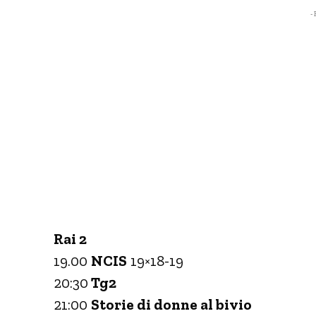
- 
Rai 2
19.00
NCIS
19×18-19
20:30
Tg2
21:00
Storie di donne al bivio