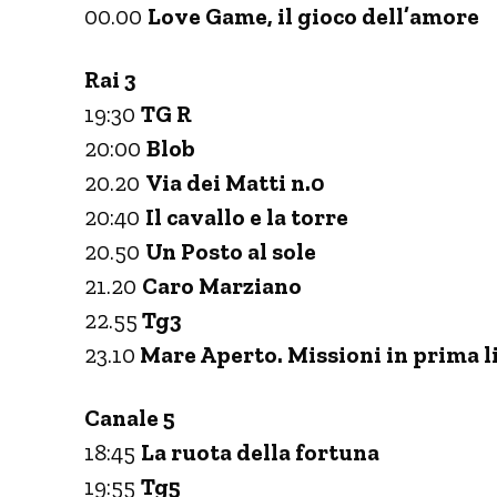
00.00
Love Game, il gioco dell’amore
Rai 3
19:30
TG R
20:00
Blob
20.20
Via dei Matti n.0
20:40
Il cavallo e la torre
20.50
Un Posto al sole
21.20
Caro Marziano
22.55
Tg3
23.10
Mare Aperto. Missioni in prima l
Canale 5
18:45
La ruota della fortuna
19:55
Tg5