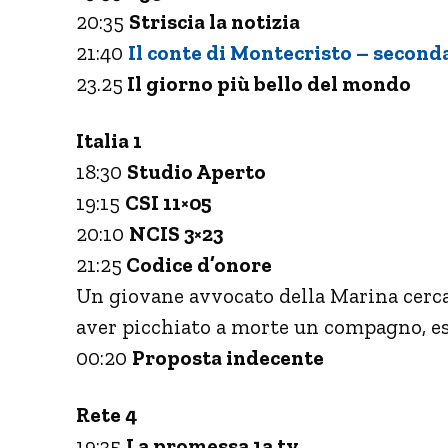
20:35
Striscia la notizia
21:40
Il conte di Montecristo – second
23.25
Il giorno più bello del mondo
Italia 1
18:30
Studio Aperto
19:15
CSI 11×05
20:10
NCIS 3×23
21:25
Codice d’onore
Un giovane avvocato della Marina cerca
aver picchiato a morte un compagno, e
00:20
Proposta indecente
Rete 4
19:35
La promessa 1a tv