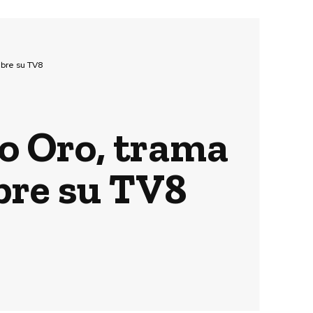
mbre su TV8
ro Oro, trama
mbre su TV8