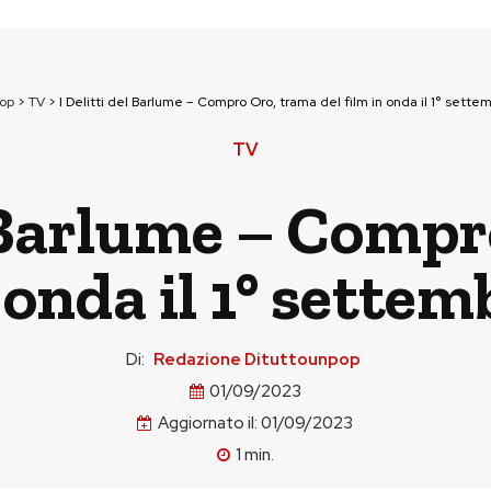
pop
>
TV
>
I Delitti del Barlume – Compro Oro, trama del film in onda il 1° sette
TV
l Barlume – Comp
n onda il 1° sette
Di:
Redazione Dituttounpop
01/09/2023
Aggiornato il:
01/09/2023
1
min.