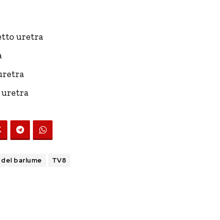
tto uretra
a
uretra
 uretra
i del barlume
TV8