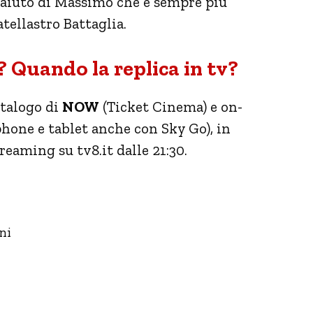
l’aiuto di Massimo che è sempre più
atellastro Battaglia.
 Quando la replica in tv?
atalogo di
NOW
(Ticket Cinema) e on-
one e tablet anche con Sky Go), in
reaming su tv8.it dalle 21:30.
ni