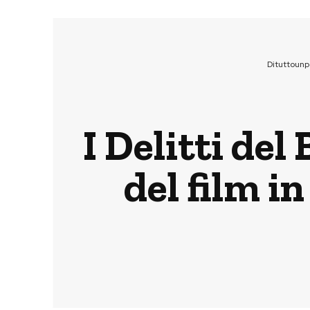
Dituttoun
I Delitti de
del film i