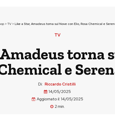
pop
>
TV
>
Like a Star, Amadeus torna sul Nove con Elio, Rosa Chemical e Sere
TV
, Amadeus torna 
 Chemical e Sere
Di:
Riccardo Cristilli
14/05/2025
Aggiornato il:
14/05/2025
2
min.