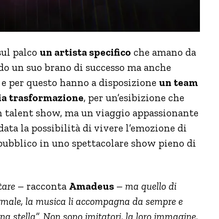
sul palco
un artista specifico
che amano da
o un suo brano di successo ma anche
e per questo hanno a disposizione
un team
ria trasformazione
, per un’esibizione che
un talent show, ma un viaggio appassionante
data la possibilità di vivere l’emozione di
 pubblico in uno spettacolare show pieno di
tare
– racconta
Amadeus
–
ma quello di
normale, la musica li accompagna da sempre e
a stella”. Non sono imitatori, la loro immagine,