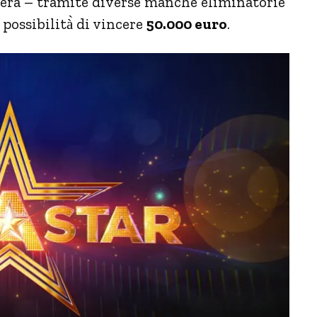
ederà – tramite diverse manche eliminatorie
 possibilità̀ di vincere
50.000 euro
.