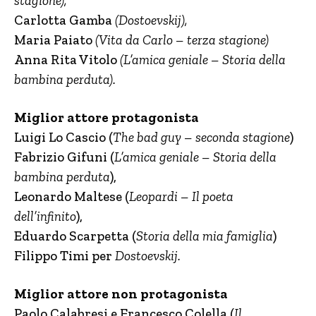
stagione),
Carlotta Gamba
(Dostoevskij),
Maria Paiato
(Vita da Carlo – terza stagione)
Anna Rita Vitolo
(L’amica geniale – Storia della
bambina perduta).
Miglior attore protagonista
Luigi Lo Cascio (
The bad guy – seconda stagione
)
Fabrizio Gifuni
(
L’amica geniale – Storia della
bambina perduta
),
Leonardo Maltese
(
Leopardi – Il poeta
dell’infinit
o
),
Eduardo Scarpetta
(
Storia della mia famiglia
)
Filippo Timi
per
Dostoevskij.
Miglior attore non protagonista
Paolo Calabresi e Francesco Colella (
Il