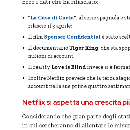
Ecco i dati che ha rilasciato:
“
La Casa di Carta
“
, al serie spagnola è s
rilascio il 3 aprile;
Il film
Spenser Confidential
è stato scel
Il documentario
Tiger King
, che sta spo
milioni di account.
Il reality
Love is Blind
invece si è fermat
Inoltre Netflix prevede che la terza stag
account nelle sue prime quattro settimane
Netflix si aspetta una crescita p
Considerando che gran parte degli stati 
in cui cercheranno di allentare le misur