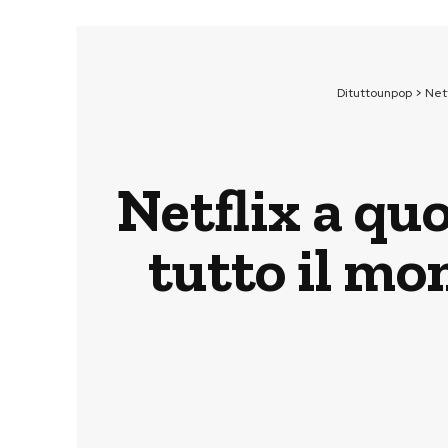
Dituttounpop
>
Netf
Netflix a quo
tutto il mo