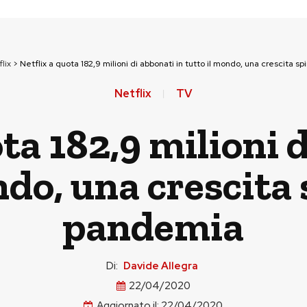
lix
>
Netflix a quota 182,9 milioni di abbonati in tutto il mondo, una crescita s
Netflix
TV
ta 182,9 milioni 
ndo, una crescita 
pandemia
Di:
Davide Allegra
22/04/2020
Aggiornato il:
22/04/2020