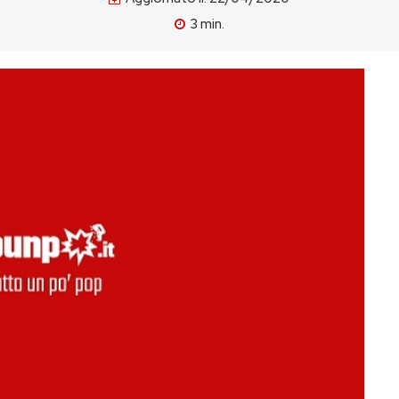
3
min.