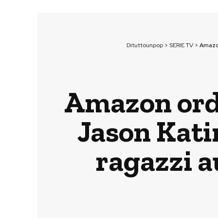
Dituttounpop
>
SERIE TV
>
Amazon
Amazon ordi
Jason Kati
ragazzi a