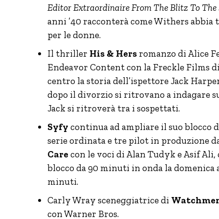
Editor Extraordinaire From The Blitz To The
anni ’40 racconterà come Withers abbia t
per le donne.
Il thriller
His & Hers
romanzo di Alice F
Endeavor Content con la Freckle Films di 
centro la storia dell’ispettore Jack Harp
dopo il divorzio si ritrovano a indagare su
Jack si ritroverà tra i sospettati.
Syfy
continua ad ampliare il suo blocco 
serie ordinata e tre pilot in produzione d
Care
con le voci di Alan Tudyk e Asif Ali,
blocco da 90 minuti in onda la domenica 
minuti.
Carly Wray sceneggiatrice di
Watchmen
con Warner Bros.