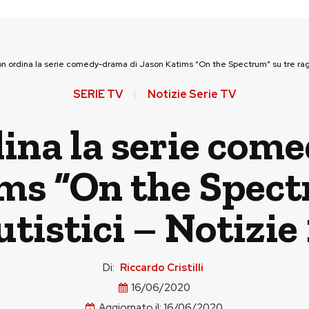
 ordina la serie comedy-drama di Jason Katims “On the Spectrum” su tre ragaz
SERIE TV
Notizie Serie TV
na la serie com
ms “On the Spect
utistici – Notizie
Di:
Riccardo Cristilli
16/06/2020
Aggiornato il:
16/06/2020