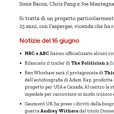
Sosie Bacon, Chris Pang e Joe Mantegna
Si tratta di un progetto particolarmente
23 anni, con l’asperger, vicenda che ha
Notizie del 16 giugno
NBC e ABC
hanno ufficializzato alcuni ri
Rilasciato il trailer di
The Politician 2
(
l
Ben Whishaw sarà il protagonista di
This
dell’autobiografia di Adam Kay, prodotta 
progetto per USA e Canada. Al centro la s
ospedale per raccontare in modo ironico e
Gaumont UK ha preso i diritti della biogr
guerra
Audrey Withers
dal titolo
Dresse