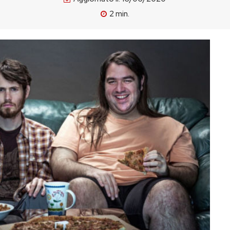
2
min.