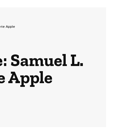
erie Apple
e: Samuel L.
e Apple