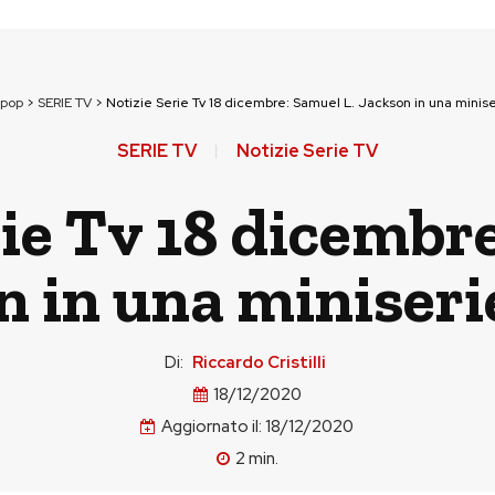
npop
>
SERIE TV
>
Notizie Serie Tv 18 dicembre: Samuel L. Jackson in una minis
SERIE TV
Notizie Serie TV
ie Tv 18 dicembr
n in una miniseri
Di:
Riccardo Cristilli
18/12/2020
Aggiornato il:
18/12/2020
2
min.