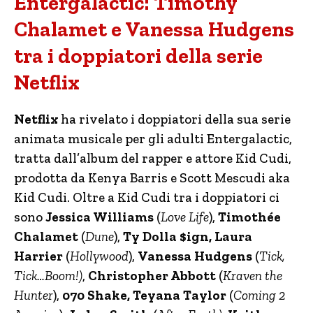
Entergalactic: Timothy
Chalamet e Vanessa Hudgens
tra i doppiatori della serie
Netflix
Netflix
ha rivelato i doppiatori della sua serie
animata musicale per gli adulti Entergalactic,
tratta dall’album del rapper e attore Kid Cudi,
prodotta da Kenya Barris e Scott Mescudi aka
Kid Cudi. Oltre a Kid Cudi tra i doppiatori ci
sono
Jessica Williams
(
Love Life
),
Timothée
Chalamet
(
Dune
),
Ty Dolla $ign, Laura
Harrier
(
Hollywood
),
Vanessa Hudgens
(
Tick,
Tick…Boom!)
,
Christopher Abbott
(
Kraven the
Hunter
),
070 Shake, Teyana Taylor
(
Coming 2