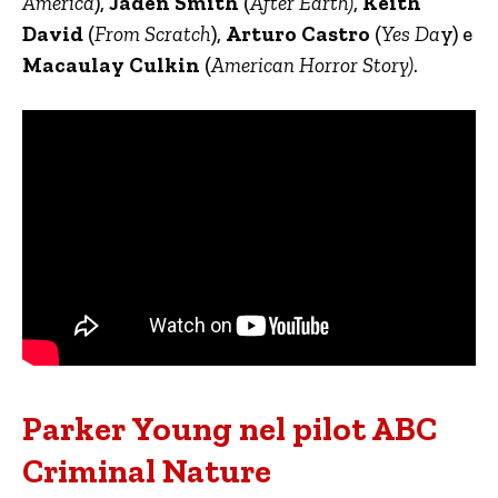
America
),
Jaden Smith
(
After Earth)
,
Keith
David
(
From Scratch
),
Arturo Castro
(
Yes Da
y) e
Macaulay Culkin
(
American Horror Story)
.
Parker Young nel pilot ABC
Criminal Nature