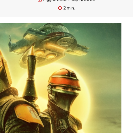
2
min.