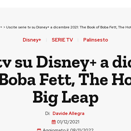
y+
>
Uscite serie tv su Disney+ a dicembre 2021: The Book of Boba Fett, The H
Disney+
SERIE TV
Palinsesto
 tv su Disney+ a d
Boba Fett, The H
Big Leap
Di:
Davide Allegra
01/12/2021
Aggiornato il:
08/11/2022