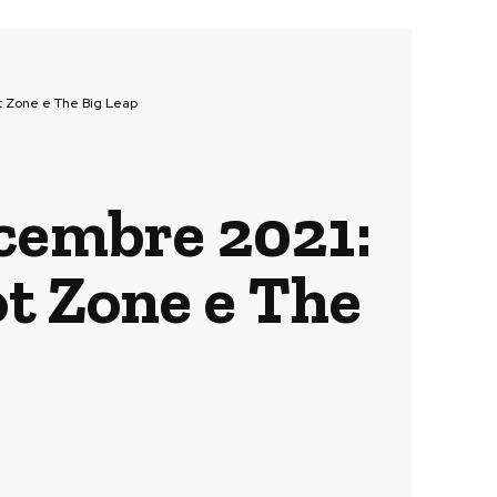
ot Zone e The Big Leap
icembre 2021:
ot Zone e The