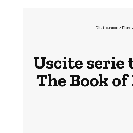
Dituttounpop
>
Disne
Uscite serie
The Book of 