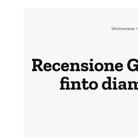
Dituttounpop
Recensione G
finto dia