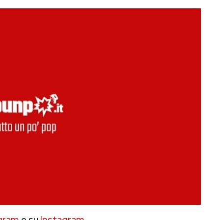
gram
e su
Instagram