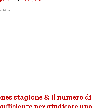
ubblicità
es stagione 8: il numero di
sufficiente per giudicare una