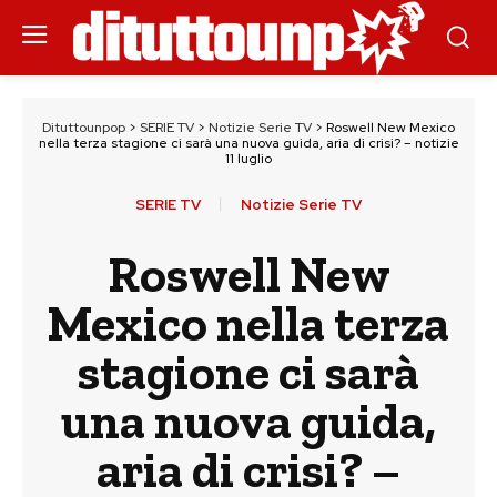
Dituttounpop
>
SERIE TV
>
Notizie Serie TV
>
Roswell New Mexico
nella terza stagione ci sarà una nuova guida, aria di crisi? – notizie
11 luglio
SERIE TV
Notizie Serie TV
Roswell New
Mexico nella terza
stagione ci sarà
una nuova guida,
aria di crisi? –