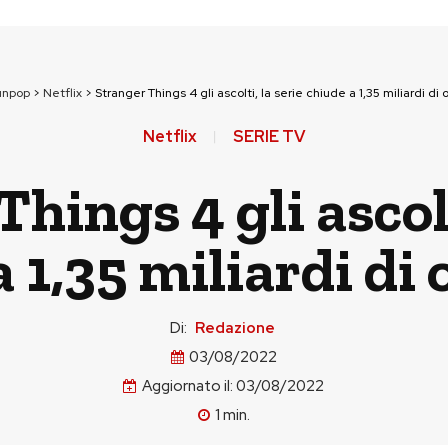
unpop
>
Netflix
>
Stranger Things 4 gli ascolti, la serie chiude a 1,35 miliardi di 
Netflix
SERIE TV
hings 4 gli ascolt
 1,35 miliardi di 
Di:
Redazione
03/08/2022
Aggiornato il:
03/08/2022
1
min.