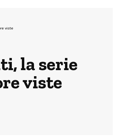
ore viste
i, la serie
ore viste