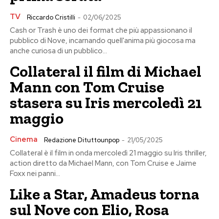
TV
Riccardo Cristilli
-
02/06/2025
Cash or Trash è uno dei format che più appassionano il
pubblico di Nove, incarnando quell'anima più giocosa ma
anche curiosa di un pubblico...
Collateral il film di Michael
Mann con Tom Cruise
stasera su Iris mercoledì 21
maggio
Cinema
Redazione Dituttounpop
-
21/05/2025
Collateral è il film in onda mercoledì 21 maggio su Iris thriller,
action diretto da Michael Mann, con Tom Cruise e Jaime
Foxx nei panni...
Like a Star, Amadeus torna
sul Nove con Elio, Rosa