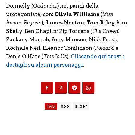
Donnelly (
Outlander
) nei panni della
protagonista, con:
Olivia Williams
(
Miss
Austen Regrets
),
James Norton
,
Tom Riley
Ann
Skelly, Ben Chaplin; Pip Torrens
(The Crown)
,
Zackary Momoh
,
Amy Manson, Nick Frost,
Rochelle Neil
,
Eleanor Tomlinson
(Poldark)
e
Denis O’Hare (
This Is Us
).
Cliccando qui trovi i
dettagli su alcuni personaggi
.
TAG
hbo
slider