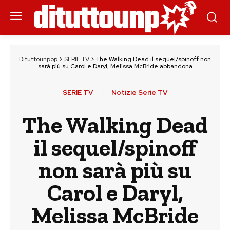
Dituttounpop
>
SERIE TV
>
The Walking Dead il sequel/spinoff non
sarà più su Carol e Daryl, Melissa McBride abbandona
SERIE TV
Notizie Serie TV
The Walking Dead
il sequel/spinoff
non sarà più su
Carol e Daryl,
Melissa McBride