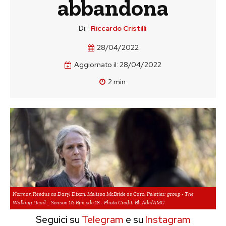
abbandona
Di:
Riccardo Cristilli
28/04/2022
Aggiornato il:
28/04/2022
2
min.
Norman Reedus as Daryl Dixon, Melissa McBride as Carol Peletier; group - The
Walking Dead _ Season 10, Episode 18 - Photo Credit: Eli Ade/AMC
Seguici su
Telegram
e su
Instagram