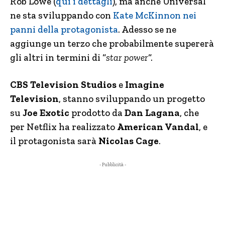
Rob Lowe (
qui i dettagli
), ma anche Universal
ne sta sviluppando con
Kate McKinnon nei
panni della protagonista
. Adesso se ne
aggiunge un terzo che probabilmente supererà
gli altri in termini di “
star power
“.
CBS Television Studios
e
Imagine
Television
, stanno sviluppando un progetto
su
Joe Exotic
prodotto da
Dan Lagana
, che
per Netflix ha realizzato
American Vandal
, e
il protagonista sarà
Nicolas Cage
.
- Pubblicità -