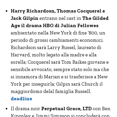
Harry Richardosn, Thomas Cocquerel e
Jack Gilpin
entrano nel cast in
The Gilded
Age il drama HBO di Julian Fellowes
ambientato nella New York di fine ‘800, un
periodo di grossi cambiamenti economici.
Richardson sarà Larry Russel, laureato di
Harvard, molto legato alla madre e alla
sorella; Cocquerel sarà Tom Raikes giovane e
sensibile avvocato, sempre stato solo ma che
si innamora di Marian e si trasferisce a New
York per inseguirla; Gilpin sarà Church il
maggiordomo delal famiglia Russell.
deadline
Il drama noir
Perpetual Grace, LTD
con Ben
Kingsley e Jimmi Simpson si concluderà con