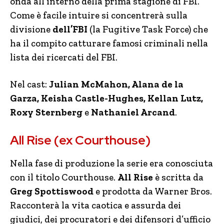
onda all’interno della prima stagione di FBI.
Come è facile intuire si concentrerà sulla
divisione
dell’FBI
(la Fugitive Task Force) che
ha il compito catturare famosi criminali nella
lista dei ricercati del FBI.
Nel cast:
Julian McMahon, Alana de la
Garza, Keisha Castle-Hughes, Kellan Lutz,
Roxy Sternberg
e
Nathaniel Arcand
.
All Rise (ex Courthouse)
Nella fase di produzione la serie era conosciuta
con il titolo Courthouse.
All Rise
è scritta da
Greg Spottiswood
e prodotta da Warner Bros.
Racconterà la vita caotica e assurda dei
giudici, dei procuratori e dei difensori d’ufficio