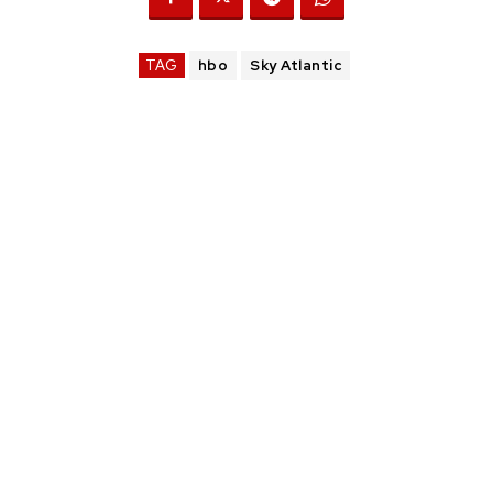
TAG
hbo
Sky Atlantic