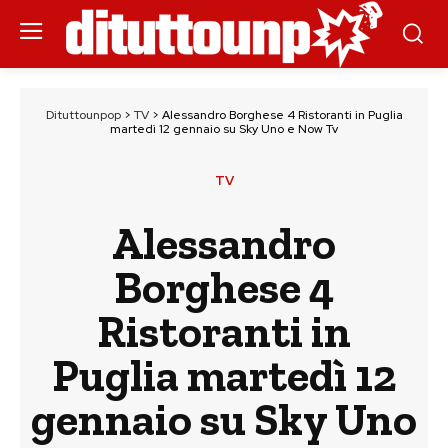
Dituttounpop
>
TV
>
Alessandro Borghese 4 Ristoranti in Puglia
martedì 12 gennaio su Sky Uno e Now Tv
TV
Alessandro
Borghese 4
Ristoranti in
Puglia martedì 12
gennaio su Sky Uno