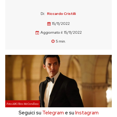
Di:
Riccardo Cristilli
15/11/2022
Aggiornato il:
15/11/2022
5
min.
Foto ABC/Eric McCandless
Seguici su
Telegram
e su
Instagram