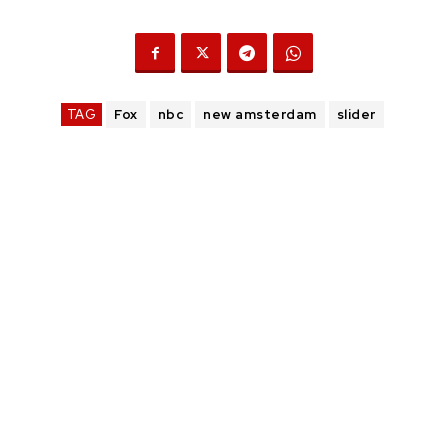
TAG
Fox
nbc
new amsterdam
slider