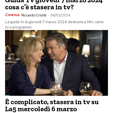
cosa c’è stasera in tv?
Cinema
Riccardo Cristilli
-
06/03/2024
La guida tv di giovedì 7 marzo 2024 dedicata a film, serie
tv e programmi...
È complicato, stasera in tv su
La5 mercoledì 6 marzo