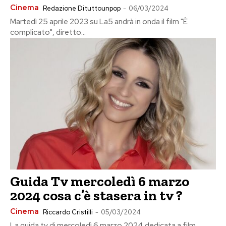
Cinema
Redazione Dituttounpop
-
06/03/2024
Martedì 25 aprile 2023 su La5 andrà in onda il film "È
complicato", diretto...
Guida Tv mercoledì 6 marzo
2024 cosa c’è stasera in tv ?
Cinema
Riccardo Cristilli
-
05/03/2024
La guida tv di mercoledì 6 marzo 2024 dedicata a film,