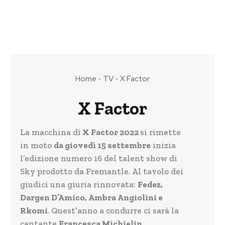
Home
TV
X Factor
X Factor
La macchina di
X Factor 2022
si rimette
in moto
da giovedì 15 settembre
inizia
l’edizione numero 16 del talent show di
Sky prodotto da Fremantle. Al tavolo dei
giudici una giuria rinnovata:
Fedez,
Dargen D’Amico, Ambra Angiolini e
Rkomi
. Quest’anno a condurre ci sarà la
cantante
Francesca Michielin
.