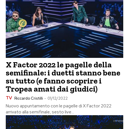
X Factor 2022 le pagelle della
semifinale: i duetti stanno bene
su tutto (e fanno scoprire i
Tropea amati dai giudici)
TV
Riccardo Cristilli
-
01/12/2022
Nuovo appuntamento con le pagelle di X Factor 2022
arrivato alla semifinale, sesto live...