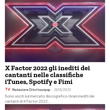
X Factor 2022 gli inediti dei
cantanti nelle classifiche
iTunes, Spotify e Fimi
TV
Redazione Dituttounpop
-
21/12/2022
Sono usciti sul mercato discografico i brani inediti dei
cantanti di X Factor 2022....