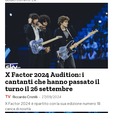
dodici correnti. Le...
X Factor 2024 Audition: i
cantanti che hanno passato il
turno il 26 settembre
TV
Riccardo Cristilli
-
27/09/2024
X Factor 2024 è ripartito con la sua edizione numero 18
carica di novità...