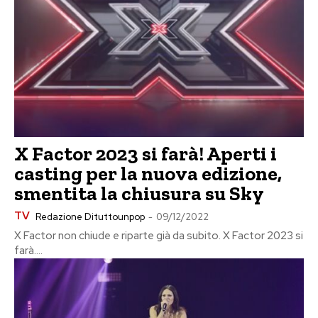
X Factor 2023 si farà! Aperti i
casting per la nuova edizione,
smentita la chiusura su Sky
TV
Redazione Dituttounpop
-
09/12/2022
X Factor non chiude e riparte già da subito. X Factor 2023 si
farà....