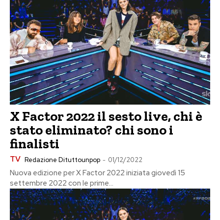
X Factor 2022 il sesto live, chi è
stato eliminato? chi sono i
finalisti
TV
Redazione Dituttounpop
-
01/12/2022
Nuova edizione per X Factor 2022 iniziata giovedì 15
settembre 2022 con le prime...