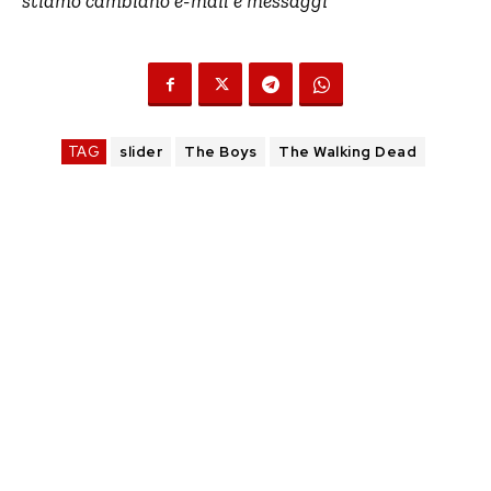
stiamo cambiano e-mail e messaggi
“
TAG
slider
The Boys
The Walking Dead