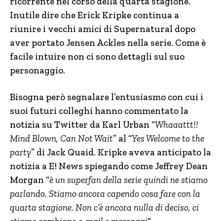
ricorrente nel corso della quarta stagione.
Inutile dire che Erick Kripke continua a
riunire i vecchi amici di Supernatural dopo
aver portato Jensen Ackles nella serie. Come è
facile intuire non ci sono dettagli sul suo
personaggio.
Bisogna però segnalare l’entusiasmo con cui i
suoi futuri colleghi hanno commentato la
notizia su Twitter da Karl Urban “
Whaaattt!!
Mind Blown, Can Not Wait
” al “
Yes Welcome to the
party
” di Jack Quaid. Kripke aveva anticipato la
notizia a E! News spiegando come Jeffrey Dean
Morgan “
è un superfan della serie quindi ne stiamo
parlando. Stiamo ancora capendo cosa fare con la
quarta stagione. Non c’è ancora nulla di deciso, ci