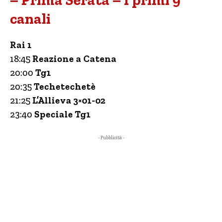
– Prima Serata – I primi 9
canali
Rai 1
18:45
Reazione a Catena
20:00
Tg1
20:35
Techetechetè
21:25
L’Allieva 3×01-02
23:40
Speciale Tg1
- Pubblicità -