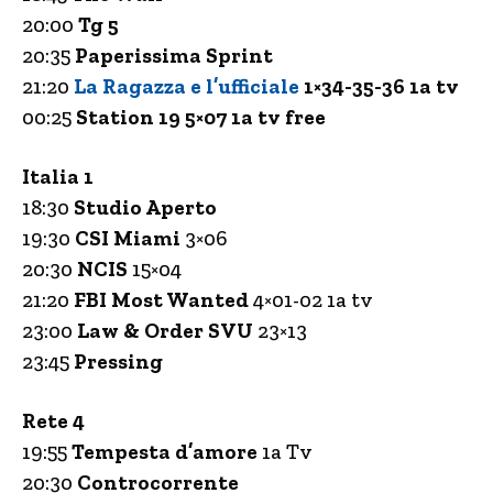
20:00
Tg 5
20:35
Paperissima Sprint
21:20
La Ragazza e l’ufficiale
1×34-35-36 1a tv
00:25
Station 19 5×07 1a tv free
Italia 1
18:30
Studio Aperto
19:30
CSI Miami
3×06
20:30
NCIS
15×04
21:20
FBI Most Wanted
4×01-02 1a tv
23:00
Law & Order SVU
23×13
23:45
Pressing
Rete 4
19:55
Tempesta d’amore
1a Tv
20:30
Controcorrente