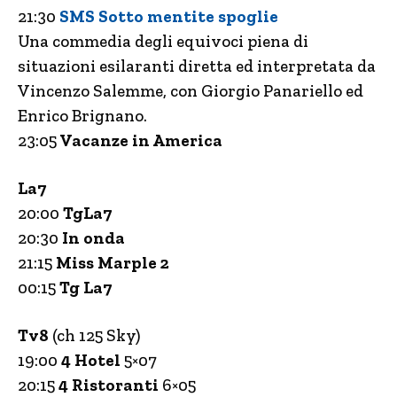
21:30
SMS Sotto mentite spoglie
Una commedia degli equivoci piena di
situazioni esilaranti diretta ed interpretata da
Vincenzo Salemme, con Giorgio Panariello ed
Enrico Brignano.
23:05
Vacanze in America
La7
20:00
TgLa7
20:30
In onda
21:15
Miss Marple 2
00:15
Tg La7
Tv8
(ch 125 Sky)
19:00
4 Hotel
5×07
20:15
4 Ristoranti
6×05