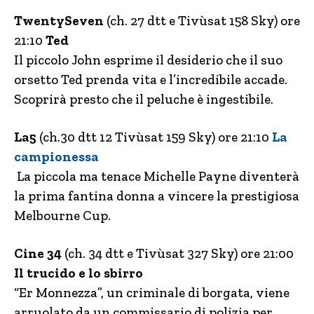
TwentySeven
(ch. 27 dtt e Tivùsat 158 Sky) ore
21:10
Ted
Il piccolo John esprime il desiderio che il suo
orsetto Ted prenda vita e l’incredibile accade.
Scoprirà presto che il peluche è ingestibile.
La5
(ch.30 dtt 12 Tivùsat 159 Sky) ore 21:10
La
campionessa
La piccola ma tenace Michelle Payne diventerà
la prima fantina donna a vincere la prestigiosa
Melbourne Cup.
Cine 34
(ch. 34 dtt e Tivùsat 327 Sky) ore 21:00
Il trucido e lo sbirro
“Er Monnezza”, un criminale di borgata, viene
arruolato da un commissario di polizia per