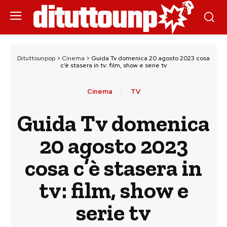
Dituttounpop
>
Cinema
>
Guida Tv domenica 20 agosto 2023 cosa
c’è stasera in tv: film, show e serie tv
Cinema
TV
Guida Tv domenica
20 agosto 2023
cosa c’è stasera in
tv: film, show e
serie tv