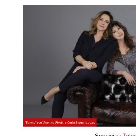
“Balene” con Veronica Pivetti e Carla Signoris,2025
Seguici su
Tele