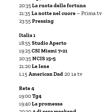
20:35
La ruota della fortuna
21:35
La notte nel cuore
– Prima tv
23:55
Pressing
Italia 1
18:55
Studio Aperto
19:25
CSI Miami 7×21
20:35
NCIS 15×5
21:20
Le Iene
1.15
American Dad
20 1a tv
Rete 4
19:00
Tg4
19:40
La promessa
20:30
4 di sera weekend