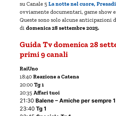
su Canale 5
La notte nel cuore,
Presadi
ovviamente documentari, game show e se
Queste sono solo alcune anticipazioni d
di
domenica 28 settembre 2025.
Guida Tv domenica 28 sett
primi 9 canali
RaiUno
18:40
Reazione a Catena
20:00
Tg 1
20:35
Affari tuoi
21:30
Balene – Amiche per sempre 1
23:40
Tg 1