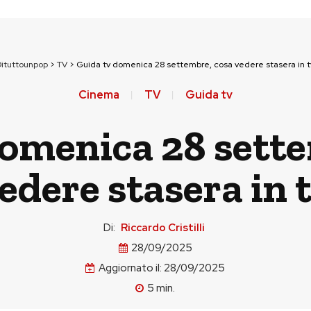
Dituttounpop
>
TV
>
Guida tv domenica 28 settembre, cosa vedere stasera in t
Cinema
TV
Guida tv
domenica 28 sette
edere stasera in 
Di:
Riccardo Cristilli
28/09/2025
Aggiornato il:
28/09/2025
5
min.