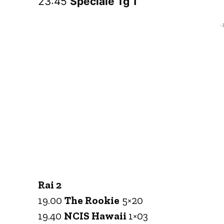
23:45
Speciale Tg 1
- 
Rai 2
19.00
The Rookie
5×20
19.40
NCIS Hawaii
1×03