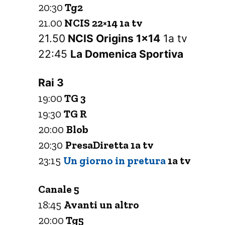
20:30
Tg2
21.00
NCIS 22×14 1a tv
21.50
NCIS Origins 1×14
1a tv
22:45
La Domenica Sportiva
Rai 3
19:00
TG 3
19:30
TG R
20:00
Blob
20:30
PresaDiretta 1a tv
23:15
Un giorno in pretura
1a tv
Canale 5
18:45
Avanti un altro
20:00
Tg5