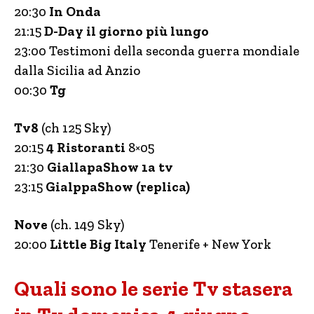
20:30
In Onda
21:15
D-Day il giorno più lungo
23:00 Testimoni della seconda guerra mondiale
dalla Sicilia ad Anzio
00:30
Tg
Tv8
(ch 125 Sky)
20:15
4 Ristoranti
8×05
21:30
GiallapaShow 1a tv
23:15
GialppaShow (replica)
Nove
(ch. 149 Sky)
20:00
Little Big Italy
Tenerife + New York
Quali sono le serie Tv stasera