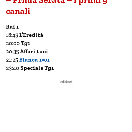
– Prima Serata – I primi 9
canali
Rai 1
18:45
L’Eredità
20:00
Tg1
20:35
Affari tuoi
21:25
Blanca 1×01
23:40
Speciale Tg1
- Pubblicità -