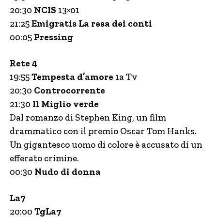
20:30
NCIS
13×01
21:25
Emigratis La resa dei conti
00:05
Pressing
Rete 4
19:55
Tempesta d’amore
1a Tv
20:30
Controcorrente
21:30
Il Miglio verde
Dal romanzo di Stephen King, un film
drammatico con il premio Oscar Tom Hanks.
Un gigantesco uomo di colore è accusato di un
efferato crimine.
00:30
Nudo di donna
La7
20:00
TgLa7